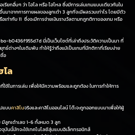
อเรียกอื่นๆ ว่า ไฮโล หรือ ไฮโหล ซึ่งมีการเล่นเกมแบบเดียวกันใน
นขึ้นมาจากการทายผลของลูกเต๋า 3 ลูกที่จะมีผลรวมเท่าไร โดยมีตัว
รือเท่ากับ 11 ซึ่งจะมีการจ่ายเงินรางวัลตามกฎกติกาของเกม หรือ
0436f955d7d นี่เป็นเว็บไซต์ที่เล่าถึงประวัติความเป็นมา ที่
่างๆในเดิมพัน ทำให้รู้ว่าถึงแม้เป็นเกมที่มีกติกาที่เรียบง่าย
ชื่อ
ไฮโล
นที่ใช้ในการเล่น เพื่อให้มีความพร้อมและถูกต้อง ในการทำให้การ
รูปแบบ
คาสิโน
จริงและคาสิโนออนไลน์ โต๊ะจะถูกออกแบบมาเพื่อให้ผู้
มีลูกเต๋าเลข 1-6 ทั้งหมด 3 ลูก
จุบันนี้มักจะใช้เทคโนโลยีสุ่มแบบอิเล็กทรอนิกส์