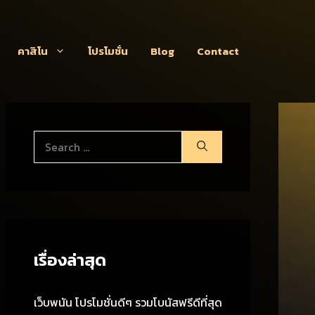
คาสิโน
โปรโมชั่น
Blog
Contact
Search
for:
เรื่องล่าสุด
เว็บพนัน โปรโมชั่นดีๆ รวมโบนัสฟรีดีที่สุด