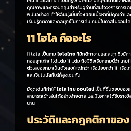
เกม 11 ไฮโลไทย ที่เป็นที่รู้จักจากความสนุกสนานและผล
คุณภาพและครอบคลุมสำหรับผู้อ่านที่สนใจวงการการเดิม
พนันอย่างดี ทำให้ฉันมุ่งมั่นที่จะเขียนเนื้อหาที่มีคุณค
เรียนรู้กติกาและกลยุทธ์ในการเล่นเกมนี้ในคาสิโนออนไ
11 ไฮโล คืออะไร
11 ไฮโล เป็นเกม
ไฮโลไทย
ที่มีกติกาง่ายและสนุก ซึ่งมี
ทอยลูกเต๋าให้ได้แต้ม 11 แต้ม ถึงมีชื่อเรียกเกมนี้ว่า เก
ตัวเลขออกมาเป็นตัวเลขใหญ่กว่าหรือน้อยกว่า 11 หรือเท่าก
และเงินโบนัสที่ได้ก็สูงเช่นกัน
มีจุดเด่นที่ทำให้
ไฮโล ไทย ออนไลน์
เป็นที่ชื่นชอบของเ
สามารถเข้าเล่นได้อย่างง่ายดาย และมีโอกาสได้รับรางวั
นาน
ประวัติและกฎกติกาของ 