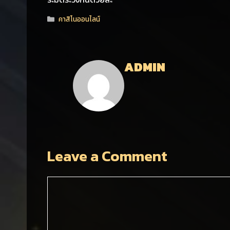
Categories
คาสิโนออนไลน์
ADMIN
Leave a Comment
Comment