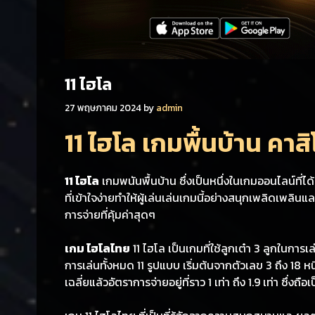
11 ไฮโล
27 พฤษภาคม 2024
by
admin
11 ไฮโล เกมพื้นบ้าน คาส
11 ไฮโล
เกมพนันพื้นบ้าน ซึ่งเป็นหนึ่งในเกมออนไลน์ที
ที่เข้าใจง่ายทำให้ผู้เล่นเล่นเกมนี้อย่างสนุกเพลิดเพลิน
การจ่ายที่คุ้มค่าสุดๆ
เกม ไฮโลไทย
11 ไฮโล เป็นเกมที่ใช้ลูกเต๋า 3 ลูกในการเ
การเล่นทั้งหมด 11 รูปแบบ เริ่มต้นจากตัวเลข 3 ถึง 18 หนึ่
เฉลี่ยแล้วอัตราการจ่ายอยู่ที่ราว 1 เท่า ถึง 1.9 เท่า ซึ่ง