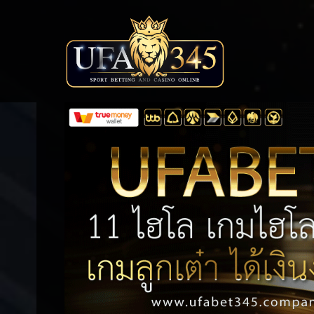
Skip
to
content