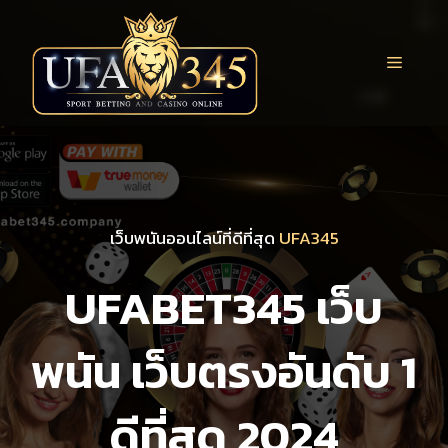
Skip
to
content
Menu
เว็บพนันออนไลน์ที่ดีที่สุด
UFA345
UFABET345 เว็บ
พนัน เว็บตรงอันดับ 1
ดีที่สุด 2024