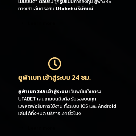
ไม่มีขั้นต่ำ ตอบรับทุกรูปแบบการลงทุน ยูฟ่า345
ทางเข้าเล่นตรงกับ
Ufabet บริษัทแม่
Learn more
ยูฟ่าเบท เข้าสู่ระบบ 24 ชม.
ยูฟ่าเบท 345 เข้าสู่ระบบ
เว็บพนันเว็บตรง
UFABET เล่นเกมบนมือถือ รับรองบนทุก
แพลตฟอร์มการใช้งาน ทั้งระบบ iOS และ Android
เล่นได้ทั้งหมด บริการ 24 ชั่วโมง
Learn more