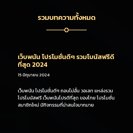
รวมบทความทั้งหมด
เว็บพนัน โปรโมชั่นดีๆ รวมโบนัสฟรีดี
ที่สุด 2024
15 มิถุนายน 2024
เว็บพนัน โปรโมชั่นดีๆ ถอนไม่อั้น วอเลท แหล่งรวม
โปรโบนัสฟรี เว็บพนันโปรดีที่สุด ของไทย โปรโมชั่น
สมาชิกใหม่ มีกิจกรรมที่น่าสนใจมากมาย