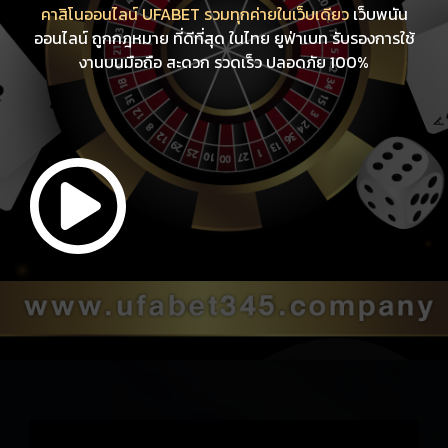
คาสิโนออนไลน์ UFABET รวมทุกค่ายในเว็บเดียว
เว็บพนัน
ออนไลน์ ถูกกฎหมาย ที่ดีที่สุด ในไทย ยูฟ่าเบท รับรองการใช้
งานบนมือถือ สะดวก รวดเร็ว ปลอดภัย 100%