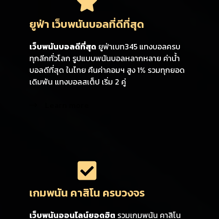
ยูฟ่า เว็บพนันบอลที่ดีที่สุด
เว็บพนันบอลดีที่สุด
ยูฟ่าเบท345 แทงบอลครบ
ทุกลีกทั่วโลก รูปแบบพนันบอลหลากหลาย ค่าน้ำ
บอลดีที่สุด ในไทย คืนค่าคอมฯ สูง 1% รวมทุกยอด
เดิมพัน แทงบอลสเต็ป เริ่ม 2 คู่
Learn more
เกมพนัน คาสิโน ครบวงจร
เว็บพนันออนไลน์ยอดฮิต
รวมเกมพนัน คาสิโน