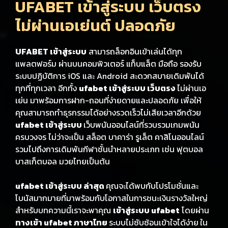
UFABET เข้าสู่ระบบ เว็บตรง
ไม่ผ่านเอเย่นต์ ปลอดภัย
UFABET เข้าสู่ระบบ
สามารถล็อกอินเข้าเล่นได้ทุก
แพลตฟอร์ม ผ่านบนคอมพิวเตอร์ แท็บแล็ต มือถือ รองรับ
ระบบปฏิบัติการ iOS และ Android สะดวกสบายเดิมพันได้
ทุกที่ทุกเวลา อีกทั้ง
ufabet เข้าสู่ระบบ เว็บตรง
ไม่ผ่านเอ
เย่น มาพร้อมการฝาก-ถอนที่ง่ายดายและปลอดภัย เพื่อให้
คุณสามารถทำธุรกรรมได้อย่างรวดเร็วไม่เสียเวลาอีกด้วย
ufabet เข้าสู่ระบบ
เว็บพนันออนไลน์ที่รวบรวมเกมพนัน
ครบวงจร ไม่ว่าจะเป็น สล็อต บาคาร่า รูเล็ต คาสิโนออนไลน์
รวมไปถึงการเดิมพันกีฬาชั้นนำหลายประเภท เช่น ฟุตบอล
บาสเก็ตบอล มวยไทยเป็นต้น
ufabet เข้าสู่ระบบ ล่าสุด
คุณจะได้พบกับโปรโมชั่นและ
โบนัสมากมายที่มาพร้อมกับโอกาสในการชนะเงินรางวัลใหญ่
สำหรับบทความนี้เราจะพาคุณ
เข้าสู่ระบบ ufabet
โดยผ่าน
ทางเข้า ufabet ภาษาไทย
ระบบไม่ซับซ้อนเข้าใจได้ง่าย
ใน