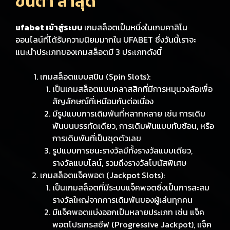
ขั้นต่ำ ล่าสุด
ufabet เข้าสู่ระบบ
เกมสล็อตเป็นหนึ่งในเกมคาสิโน
ออนไลน์ที่ได้รับความนิยมมากใน UFABET ซึ่งวันนี้เราจะ
แนะนำประเภทของเกมสล็อตมี 3 ประเภทดังนี้
เกมสล็อตแบบสปิน (Spin Slots):
เป็นเกมสล็อตแบบคลาสสิกที่มีการหมุนวงล้อเพื่อ
สัญลักษณ์ที่เหมือนกันต่อเนื่อง
มีรูปแบบการเดิมพันที่หลากหลาย เช่น การเดิม
พันบนบรรทัดเดียว, การเดิมพันแบบทับซ้อน, หรือ
การเดิมพันที่เป็นชุดตัวเลข
รูปแบบการชนะรางวัลมีทั้งรางวัลแบบเดียว,
รางวัลแบบไลน์, รวมถึงรางวัลโบนัสพิเศษ
เกมสล็อตแจ็คพอต (Jackpot Slots):
เป็นเกมสล็อตที่มีระบบแจ็คพอตซึ่งเป็นการสะสม
รางวัลใหญ่จากการเดิมพันของผู้เล่นทุกคน
มีแจ็คพอตแบ่งออกเป็นหลายประเภท เช่น แจ็ค
พอตโปรเกรสซีฟ (Progressive Jackpot), แจ็ค