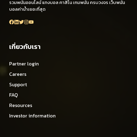
รวมพนันออนไลน์ แทงบอล คาสิโน เกมพนัน ครบวงจร เว็บพนัน
บอลค่าน้ำเยอะที่สุด
เกี่ยวกับเรา
Partner login
Careers
Support
FAQ
Resources
Investor information