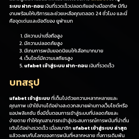
ระบบ ฝาก-ถอน
เงินที่รวดเร็วปลอดภัยอย่างมืออาชีพ มีทีม
งานพร้อมให้บริการและช่วยเหลือคุณตลอด 24 ชั่วโมง และนี่
คือจุดเด่นเเละข้อดีของ ยูฟ่าเบท
มีความน่าเชื่อถือสูง
มีความปลอดภัยสูง
มีเกมการพนันยอดนิยมให้เลือกมากมาย
เว็บไซต์มีความเสถียรสูง
ufabet เข้าสู่ระบบ ฝาก-ถอน
เงินที่รวดเร็ว
บทสรุป
ufabet เข้าสู่ระบบ
ที่เต็มไปด้วยความหลากหลายและ
คุณภาพ เข้าใช้งานได้อย่างสะดวกสบายผ่านทางเว็บไซต์หรือ
แอปพลิเคชัน ซึ่งมีขั้นตอนการเข้าสู่ระบบที่ปลอดภัยและ
ง่ายดาย ทำให้คุณสามารถเข้าสู่ประสบการณ์การพนันที่น่าตื่น
เต้นได้อย่างรวดเร็ว เมื่อสมาชิก
ufabet เข้าสู่ระบบ ล่าสุด
แล้วจะพบกับโลกของการพนันที่หลากหลาย ทั้งการเดิมพัน