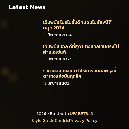
Latest News
เว็บพนัน โปรโมชั่นดีๆ รวมโบนัสฟรีดี
ที่สุด 2024
15 มิถุนายน 2024
เว็บพนันบอล ดีที่สุด แทงบอลเว็บตรงไม่
ผ่านเอเย่นต์
15 มิถุนายน 2024
ราคาบอลล่วงหน้า โปรแกรมบอลพรุ่งนี้
ตารางแข่งขันทุกลีก
15 มิถุนายน 2024
2026 • Built with
UFABET345
Style Guide
Credits
Privacy Policy