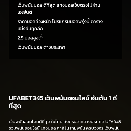
เว็บพนันบอล ดีที่สุด แทงบอลเว็บตรงไม่ผ่าน
เอเย่นต์
ราคาบอลล่วงหน้า โปรแกรมบอลพรุ่งนี้ ตาราง
แข่งขันทุกลีก
2.5 บอลสูงต่ำ
เว็บพนันบอล ต่างประเทศ
UFABET345 เว็บพนันออนไลน์ อันดับ 1 ดี
ที่สุด
เว็บพนันออนไลน์ดีที่สุด ในไทย ส่งตรงจากต่างประเทศ UFA345
รวมพนันออนไลน์ แทงบอล คาสิโน เกมพนัน ครบวงจร เว็บพนัน