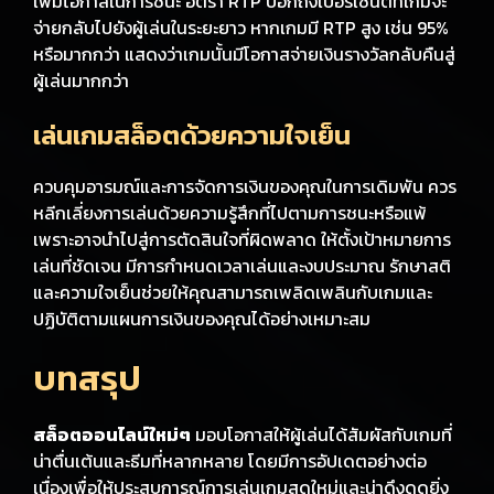
เพิ่มโอกาสในการชนะ อัตรา RTP บอกถึงเปอร์เซ็นต์ที่เกมจะ
จ่ายกลับไปยังผู้เล่นในระยะยาว หากเกมมี RTP สูง เช่น 95%
หรือมากกว่า แสดงว่าเกมนั้นมีโอกาสจ่ายเงินรางวัลกลับคืนสู่
ผู้เล่นมากกว่า
เล่นเกมสล็อตด้วยความใจเย็น
ควบคุมอารมณ์และการจัดการเงินของคุณในการเดิมพัน ควร
หลีกเลี่ยงการเล่นด้วยความรู้สึกที่ไปตามการชนะหรือแพ้
เพราะอาจนำไปสู่การตัดสินใจที่ผิดพลาด ให้ตั้งเป้าหมายการ
เล่นที่ชัดเจน มีการกำหนดเวลาเล่นและงบประมาณ รักษาสติ
และความใจเย็นช่วยให้คุณสามารถเพลิดเพลินกับเกมและ
ปฏิบัติตามแผนการเงินของคุณได้อย่างเหมาะสม
บทสรุป
สล็อตออนไลน์ใหม่ๆ
มอบโอกาสให้ผู้เล่นได้สัมผัสกับเกมที่
น่าตื่นเต้นและธีมที่หลากหลาย โดยมีการอัปเดตอย่างต่อ
เนื่องเพื่อให้ประสบการณ์การเล่นเกมสดใหม่และน่าดึงดูดยิ่ง