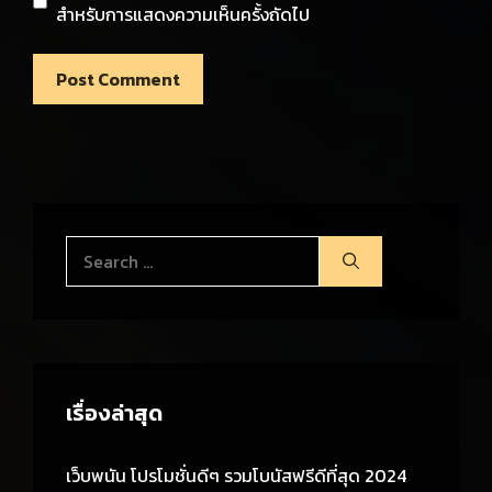
สำหรับการแสดงความเห็นครั้งถัดไป
Search
for:
เรื่องล่าสุด
เว็บพนัน โปรโมชั่นดีๆ รวมโบนัสฟรีดีที่สุด 2024