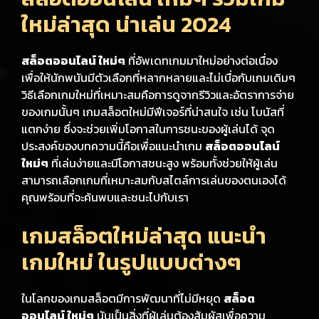
ใหม่ล่าสุด น่าเล่น 2024
สล็อตออนไลน์ ใหม่ๆ
ที่อัพเดทเกมมาใหม่อย่างต่อเนื่อง
เพื่อให้นักพนันมีตัวเลือกที่หลากหลายและไม่เบื่อกับเกมเดิมๆ
วิธีเลือกเกมใหม่ที่เหมาะสมคือการดูจากรีวิวและอัตราการจ่าย
ของเกมนั้นๆ เกมสล็อตใหม่มีฟีเจอร์ที่น่าสนใจ เช่น โบนัสที่
แตกง่าย ซึ่งจะช่วยเพิ่มโอกาสในการชนะของผู้เล่นได้ จุด
ประสงค์ของบทความนี้คือเพื่อแนะนำเกม
สล็อตออนไลน์
ใหม่ๆ
ที่เล่นง่ายและมีโอกาสชนะสูง พร้อมทั้งช่วยให้ผู้เล่น
สามารถเลือกเกมที่เหมาะสมกับสไตล์การเล่นของตนเองได้
คุณพร้อมที่จะค้นพบและชนะไปกับเรา
เกมสล็อตใหม่ล่าสุด แนะนำ
เกมใหม่ ในรูปแบบต่างๆ
ในโลกของเกมสล็อตมีการพัฒนาที่ไม่มีหยุด
สล็อต
ออนไลน์ ใหม่ๆ
นับเป็นสิ่งที่ผู้เล่นต้องสัมผัสเพื่อความ