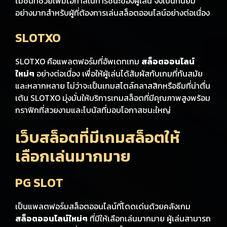
โมชั่นที่ช่วยเพิ่มโอกาสในการชนะของผู้เล่น จึงเป็นที่นิยม
อย่างมากสำหรับผู้ที่ต้องการเล่นสล็อตออนไลน์อย่างต่อเนื่อง
SLOTXO
SLOTXO คือแพลตฟอร์มที่อัพเดทเกม
สล็อตออนไลน์
ใหม่ๆ
อย่างต่อเนื่อง เพื่อให้ผู้เล่นได้สัมผัสกับเกมที่ทันสมัย
และหลากหลาย ไม่ว่าจะเป็นเกมสไตล์คลาสสิกหรือธีมที่น่าตื่น
เต้น SLOTXO มุ่งมั่นให้บริการเกมสล็อตที่มีคุณภาพสูงพร้อม
กราฟิกที่สวยงามและโบนัสที่มอบโอกาสชนะใหญ่
เว็บสล็อตที่มีเกมสล็อตให้
เลือกเล่นมากมาย
PG SLOT
เป็นแพลตฟอร์มสล็อตออนไลน์ที่โดดเด่นด้วยคลังเกม
สล็อตออนไลน์ใหม่ๆ
ที่มีให้เลือกเล่นมากมาย ผู้เล่นสามารถ