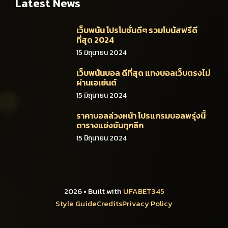
Latest News
เว็บพนัน โปรโมชั่นดีๆ รวมโบนัสฟรีดี
ที่สุด 2024
15 มิถุนายน 2024
เว็บพนันบอล ดีที่สุด แทงบอลเว็บตรงไม่
ผ่านเอเย่นต์
15 มิถุนายน 2024
ราคาบอลล่วงหน้า โปรแกรมบอลพรุ่งนี้
ตารางแข่งขันทุกลีก
15 มิถุนายน 2024
2026 • Built with
UFABET345
Style Guide
Credits
Privacy Policy