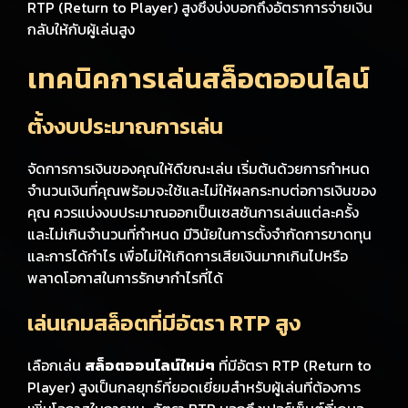
RTP (Return to Player) สูงซึ่งบ่งบอกถึงอัตราการจ่ายเงิน
กลับให้กับผู้เล่นสูง
เทคนิคการเล่นสล็อตออนไลน์
ตั้งงบประมาณการเล่น
จัดการการเงินของคุณให้ดีขณะเล่น เริ่มต้นด้วยการกำหนด
จำนวนเงินที่คุณพร้อมจะใช้และไม่ให้ผลกระทบต่อการเงินของ
คุณ ควรแบ่งงบประมาณออกเป็นเซสชันการเล่นแต่ละครั้ง
และไม่เกินจำนวนที่กำหนด มีวินัยในการตั้งจำกัดการขาดทุน
และการได้กำไร เพื่อไม่ให้เกิดการเสียเงินมากเกินไปหรือ
พลาดโอกาสในการรักษากำไรที่ได้
เล่นเกมสล็อตที่มีอัตรา RTP สูง
เลือกเล่น
สล็อตออนไลน์ใหม่ๆ
ที่มีอัตรา RTP (Return to
Player) สูงเป็นกลยุทธ์ที่ยอดเยี่ยมสำหรับผู้เล่นที่ต้องการ