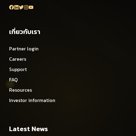
เกี่ยวกับเรา
Partner login
Careers
Support
FAQ
Resources
Investor information
Latest News