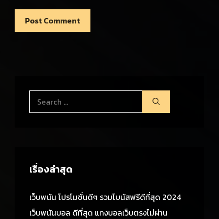
Search
for:
เรื่องล่าสุด
เว็บพนัน โปรโมชั่นดีๆ รวมโบนัสฟรีดีที่สุด 2024
เว็บพนันบอล ดีที่สุด แทงบอลเว็บตรงไม่ผ่าน