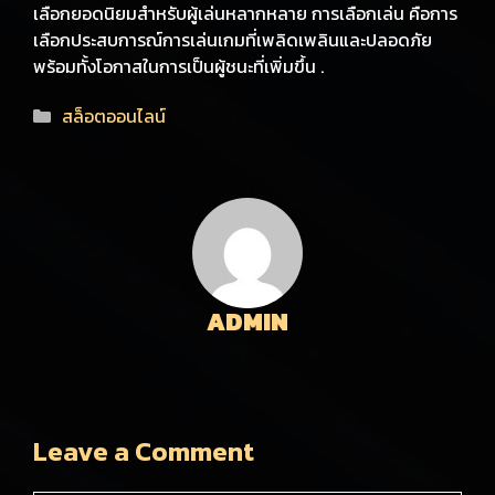
เลือกยอดนิยมสำหรับผู้เล่นหลากหลาย การเลือกเล่น คือการ
เลือกประสบการณ์การเล่นเกมที่เพลิดเพลินและปลอดภัย
พร้อมทั้งโอกาสในการเป็นผู้ชนะที่เพิ่มขึ้น .
Categories
สล็อตออนไลน์
ADMIN
Leave a Comment