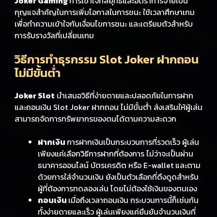
Joker Gaming
การเข้าใจกลยุทธ์และอัตราการจ่ายเป็น
กุญแจสำคัญในการเพิ่มโอกาสในการชนะ ใช้เวลาศึกษาเกม
เพื่อทำความเข้าใจกับเงื่อนไขการชนะ และเตรียมตัวสำหรับ
การรับรางวัลที่เปลี่ยนเกม
วิธีการทำธุรกรรม Slot Joker ฝากถอน
ไม่มีขั้นต่ํา
Joker Slot
นำเสนอวิธีที่ง่ายดายและปลอดภัยในการฝาก
และถอนเงิน Slot Joker ฝากถอน ไม่มีขั้นต่ํา ส่งเสริมให้ผู้เล่น
สามารถจัดการทรัพยากรของตนได้ตามความสะดวก
ฝากเงิน
การฝากเงินเป็นกระบวนการที่รวดเร็ว ผู้เล่น
เพียงแค่เลือกวิธีการฝากที่ต้องการ ไม่ว่าจะเป็นผ่าน
ธนาคารออนไลน์ บัตรเครดิต หรือ E-wallet และตาม
ด้วยการใส่จำนวนเงิน ยังเป็นตัวเลือกที่ดึงดูดสำหรับ
ผู้ที่ต้องการทดลองเล่น โดยไม่ต้องใช้เงินของตนเอง
ถอนเงิน
เมื่อถึงเวลาถอนเงิน กระบวนการนี้ก็เช่นกัน
ทั้งง่ายดายและเร็ว ผู้เล่นเพียงแค่ยืนยันจำนวนเงินที่