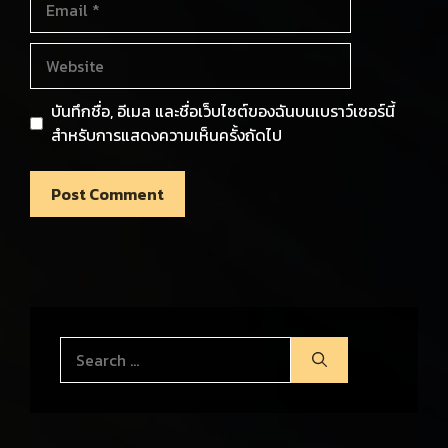
Website
บันทึกชื่อ, อีเมล และชื่อเว็บไซต์ของฉันบนเบราว์เซอร์นี้
สำหรับการแสดงความเห็นครั้งถัดไป
Search
for: