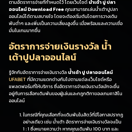
ตามอัตราการจ่ายที่กำหนดไว้ โดยเว็บไซต์
น้ําเต้า ปู ปลา
ออนไลน์ Download Free
คุณสามารถเล่นน้ำเต้าปูปลา
ออนไลน์ได้ตามสบายใจ โดยจะต้องเริ่มต้นโดยการวางเดิม
พันต่ำๆ และเพิ่มเป็นความเสี่ยงสูงขึ้น เมื่อพร้อมและความเชื่อ
มั่นในเกมมากขึ้น
อัตราการจ่ายเงินรางวัล น้ำ
เต้าปูปลาออนไลน์
รู้จักกับอัตราการจ่ายเงินรางวัล
น้ำเต้า ปู ปลาออนไลน์
UFABET
ที่มีความแตกต่างกันไปตามแต่ละเว็บไซต์หรือ
แพลตฟอร์มที่ให้บริการ ซึ่งอัตราการจ่ายเงินรางวัลมักจะขึ้น
อยู่กับการเลือกเดิมพันของผู้เล่นและกฎกติกาของเกมคาสิโน
ออนไลน์
ในกรณีที่คุณเลือกที่จะเดิมพันในสัตว์ที่มีโอกาสปรากฏ
อย่างเดียว เช่น น้ำเต้า อัตราการจ่ายเงินรางวัลจะเป็น
1 : 1 ซึ่งหมายความว่า หากคุณเดิมพัน 100 บาท และ