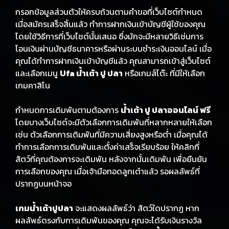
กรอกข้อมูลส่วนตัวให้ครบถ้วนตามคำขอที่เว็บไซต์กำหนด
เมื่อสมัครเสร็จสิ้นแล้ว ทำการฝากเงินเข้าบัญชีผู้ใช้ของคุณ
โดยใช้วิธีการที่เว็บไซต์นั้นเสนอ ซึ่งมักจะมีหลายวิธีเช่นการ
โอนเงินผ่านบัญชีธนาคารหรือผ่านระบบชำระเงินออนไลน์ เมื่อ
คุณได้ทำการฝากเงินเข้าบัญชีแล้ว คุณสามารถเข้าสู่เว็บไซต์
และเลือกเมนู
Ufa น้ำเต้า ปู ปลา
หรือเกมส์โต๊ะ ที่มีให้เลือก
เกมคาสิโน
กำหนดการเดิมพันตามต้องการ
น้ำเต้า ปู ปลาออนไลน์ ฟรี
โดยบางเว็บไซต์จะมีตัวเลือกการเดิมพันที่หลากหลายให้เลือก
เช่น ตัวเลือกการเดิมพันที่มีความเสี่ยงสูงหรือต่ำ เมื่อคุณได้
ทำการเลือกการเดิมพันและตั้งค่าเสร็จเรียบร้อย ให้คลิกที่
สัตว์ที่คุณต้องการจะเดิมพัน หลังจากนั้นเดิมพัน เพื่อยืนยัน
การเลือกของคุณ เมื่อเจ้ามือทอดลูกเต๋าแล้ว รอผลลัพธ์ที่
ปรากฏบนหน้าจอ
เกมน้ำเต้าปูปลา
จะแสดงผลลัพธ์ว่า สัตว์ใดปรากฏ หาก
ผลลัพธ์ตรงกับการเดิมพันของคุณ คุณจะได้รับเงินรางวัล