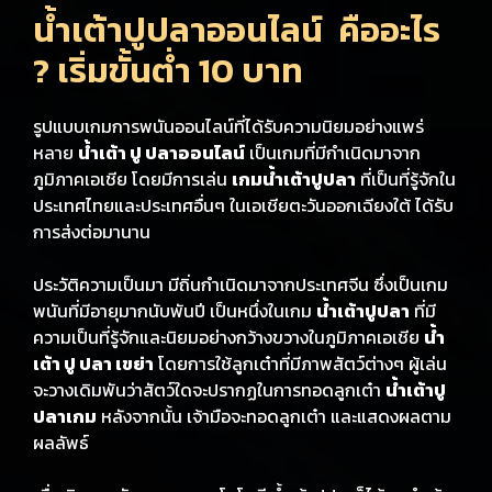
น้ำเต้าปูปลาออนไลน์ คืออะไร
? เริ่มขั้นต่ำ 10 บาท
รูปแบบเกมการพนันออนไลน์ที่ได้รับความนิยมอย่างแพร่
หลาย
น้ําเต้า ปู ปลาออนไลน์
เป็นเกมที่มีกำเนิดมาจาก
ภูมิภาคเอเชีย โดยมีการเล่น
เกมน้ำเต้าปูปลา
ที่เป็นที่รู้จักใน
ประเทศไทยและประเทศอื่นๆ ในเอเชียตะวันออกเฉียงใต้ ได้รับ
การส่งต่อมานาน
ประวัติความเป็นมา มีถิ่นกำเนิดมาจากประเทศจีน ซึ่งเป็นเกม
พนันที่มีอายุมากนับพันปี เป็นหนึ่งในเกม
น้ำเต้าปูปลา
ที่มี
ความเป็นที่รู้จักและนิยมอย่างกว้างขวางในภูมิภาคเอเชีย
น้ำ
เต้า ปู ปลา เขย่า
โดยการใช้ลูกเต๋าที่มีภาพสัตว์ต่างๆ ผู้เล่น
จะวางเดิมพันว่าสัตว์ใดจะปรากฏในการทอดลูกเต๋า
น้ำเต้าปู
ปลาเกม
หลังจากนั้น เจ้ามือจะทอดลูกเต๋า และแสดงผลตาม
ผลลัพธ์