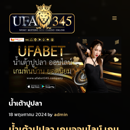
Skip
to
content
Menu
น้ำเต้าปูปลา
18 พฤษภาคม 2024
by
admin
น้ำเต้าปูปลา เกมออนไลน์ เกม