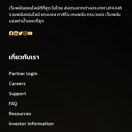
เว็บพนันออนไลน์ดีที่สุด ในไทย ส่งตรงจากต่างประเทศ UFA345
รวมพนันออนไลน์ แทงบอล คาสิโน เกมพนัน ครบวงจร เว็บพนัน
บอลค่าน้ำเยอะที่สุด
เกี่ยวกับเรา
Partner login
Careers
Support
FAQ
Resources
Investor information