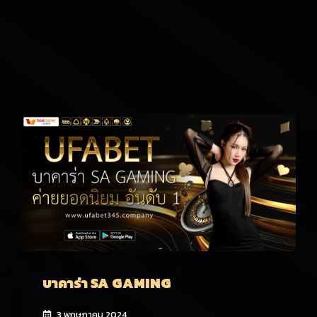
บาคาร่า SA GAMING
3 พฤษภาคม 2024